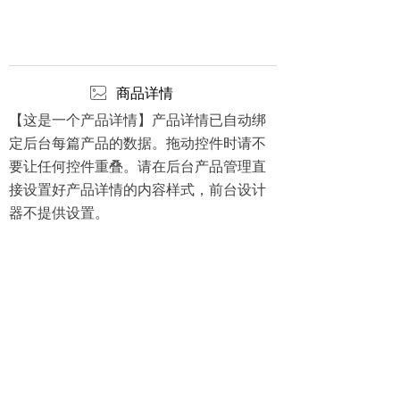
ꂈ
商品详情
【这是一个产品详情】产品详情已自动绑
定后台每篇产品的数据。拖动控件时请不
要让任何控件重叠。请在后台产品管理直
接设置好产品详情的内容样式，前台设计
器不提供设置。
上海电气集团股份有限公司
上海电气环保集团
崇明区污水处理设施运维中心
版权所有© 上海电气船研环保技术有限公司