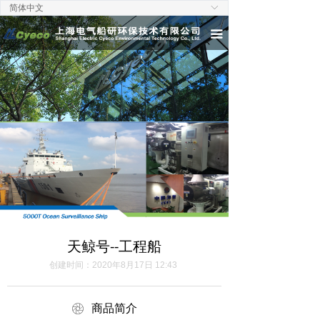
简体中文
ꀅ
首页
끀
关于我们
新闻中心
陆用产品
船用产品
工程服务
联系我们
天鲸号--工程船
创建时间：
2020年8月17日
12:43
ꁵ
商品简介