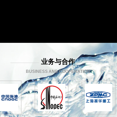
业务与合作
BUSINESS AND COOPERATION