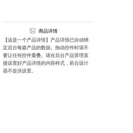
ꂈ
商品详情
【这是一个产品详情】产品详情已自动绑
定后台每篇产品的数据。拖动控件时请不
要让任何控件重叠。请在后台产品管理直
接设置好产品详情的内容样式，前台设计
器不提供设置。
上海电气集团股份有限公司
上海电气环保集团
崇明区污水处理设施运维中心
版权所有© 上海电气船研环保技术有限公司