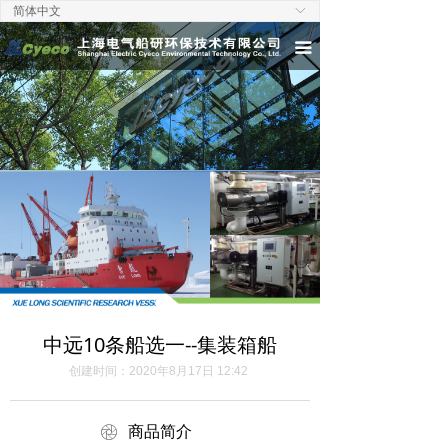
简体中文
ꀅ
首页
끀
关于我们
新闻中心
陆用产品
船用产品
工程服务
联系我们
中远10条船选一--集装箱船
创建时间：
2020年8月17日
12:42
ꁵ
商品简介