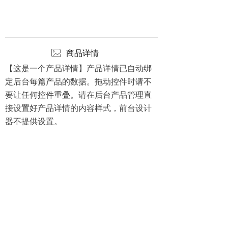
ꂈ
商品详情
【这是一个产品详情】产品详情已自动绑
定后台每篇产品的数据。拖动控件时请不
要让任何控件重叠。请在后台产品管理直
接设置好产品详情的内容样式，前台设计
器不提供设置。
上海电气集团股份有限公司
上海电气环保集团
崇明区污水处理设施运维中心
版权所有© 上海电气船研环保技术有限公司