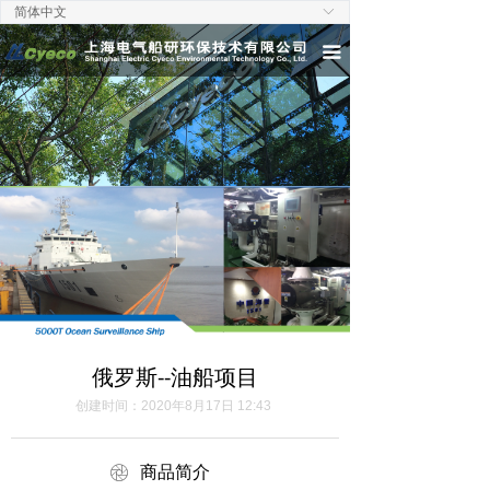
简体中文
ꀅ
首页
끀
关于我们
新闻中心
陆用产品
船用产品
工程服务
联系我们
俄罗斯--油船项目
创建时间：
2020年8月17日
12:43
ꁵ
商品简介